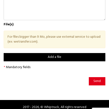
File(s)
For files bigger than 9 Mo, please use external service to upload
(ex: wetransfer.com).
Add a file
*
Mandatory fields
Send
2017 - 2026, © Whiptruck, All rights reserved