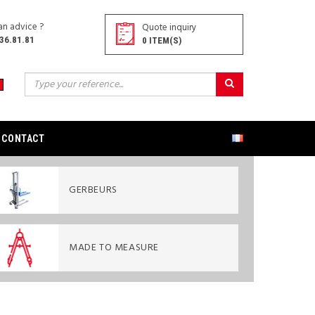
an advice ?
Quote inquiry
36.81.81
0
ITEM(S)
CONTACT
GERBEURS
MADE TO MEASURE