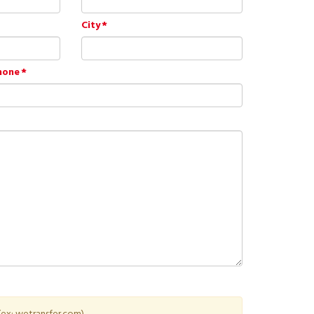
City
hone